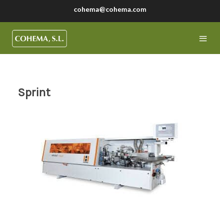
cohema@cohema.com
Sprint